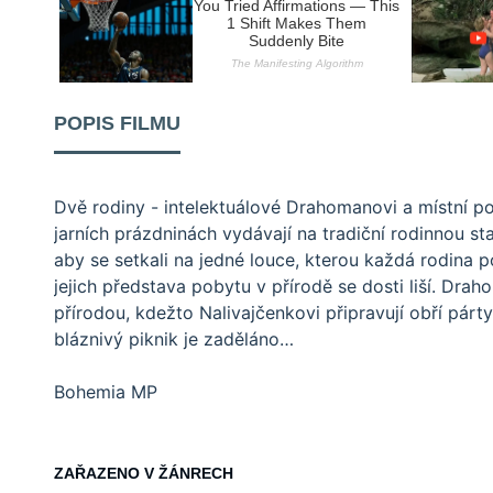
POPIS FILMU
Dvě rodiny - intelektuálové Drahomanovi a místní po
jarních prázdninách vydávají na tradiční rodinnou s
aby se setkali na jedné louce, kterou každá rodina 
jejich představa pobytu v přírodě se dosti liší. Draho
přírodou, kdežto Nalivajčenkovi připravují obří párty
bláznivý piknik je zaděláno…
Bohemia MP
ZAŘAZENO V ŽÁNRECH