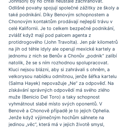
Johnson) by ho chtěl neustále zachraňovat.
Odlišné povahy spojují společné zážitky ze školy a
také podnikání. Díky Benovým schopnostem a
Chonovým kontaktům prodávají nejlepší trávu v
celé Kalifornii. Je to celkem bezpečné podnikání,
zvlášť když mají pod palcem agenta z
protidrogového (John Travolta). Jen pár kilometrů
na jih od téhle idyly ale operují mexické kartely a
jednomu z nich se Benův a Chonův „podnik“ zalíbí
natolik, že se s ním rozhodnou spolupracovat.
Kluci nejsou blázni, aby si zahrávali s ohněm, a
velkorysou nabídku odmítnou, jenže šéfka kartelu
(Salma Hayek) nepovažuje „Ne“ za odpověď. Na
získávání správných odpovědí má svého zlého
muže (Benicio Del Toro) a taky schopnost
vyhmátnout slabé místo svých oponentů. V
Benově a Chonově případě je to jejich Ophelia.
Jenže když výjimečným hochům sáhnete na
jedinou „věc“, která má v jejich životě smysl,