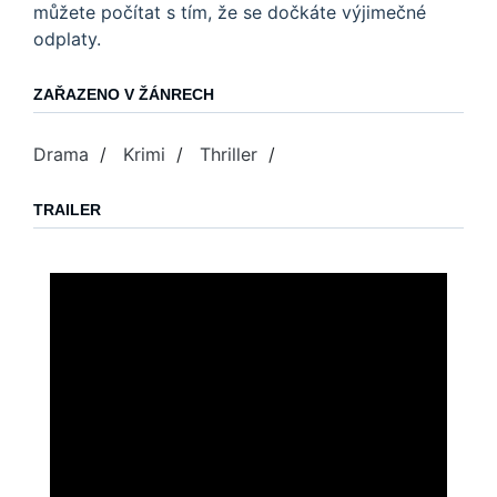
můžete počítat s tím, že se dočkáte výjimečné
odplaty.
ZAŘAZENO V ŽÁNRECH
Drama
/
Krimi
/
Thriller
/
TRAILER