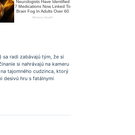
 sa radi zabávajú tým, že si
očínanie si nahrávajú na kameru
a na tajomného cudzinca, ktorý
i desivú hru s fatálnymi