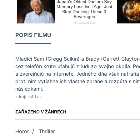
POPIS FILMU
Mladíci Sam (Gregg Sulkin) a Brady (Garrett Clayton)
cez telefón kruto uťahujú z ľudí zo svojho okolia. P
a zverejňujú na internete. Jedného dňa však natrafi
proti ním vytiahne ich vlastné zbrane a rozpúta s nim
následkami.
zdroj: csfd.cz
ZAŘAZENO V ŽÁNRECH
Horor
/
Thriller