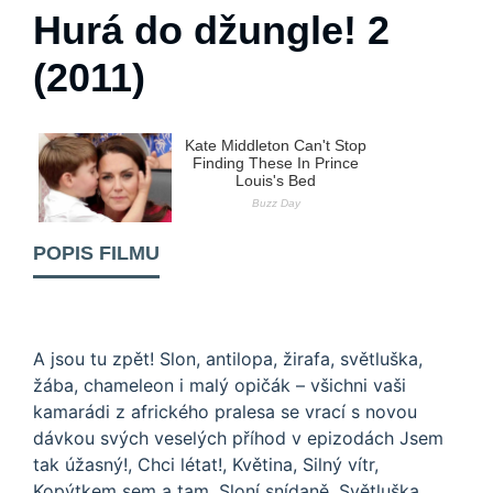
Hurá do džungle! 2
(2011)
POPIS FILMU
A jsou tu zpět! Slon, antilopa, žirafa, světluška,
žába, chameleon i malý opičák – všichni vaši
kamarádi z afrického pralesa se vrací s novou
dávkou svých veselých příhod v epizodách Jsem
tak úžasný!, Chci létat!, Květina, Silný vítr,
Kopýtkem sem a tam, Sloní snídaně, Světluška,