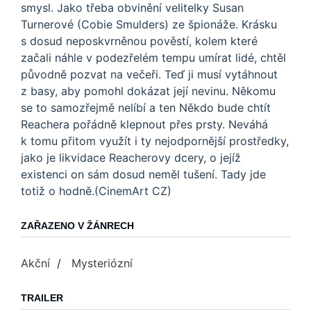
smysl. Jako třeba obvinění velitelky Susan
Turnerové (Cobie Smulders) ze špionáže. Krásku
s dosud neposkvrněnou pověstí, kolem které
začali náhle v podezřelém tempu umírat lidé, chtěl
původně pozvat na večeři. Teď ji musí vytáhnout
z basy, aby pomohl dokázat její nevinu. Někomu
se to samozřejmě nelíbí a ten Někdo bude chtít
Reachera pořádně klepnout přes prsty. Neváhá
k tomu přitom využít i ty nejodpornější prostředky,
jako je likvidace Reacherovy dcery, o jejíž
existenci on sám dosud neměl tušení. Tady jde
totiž o hodně.(CinemArt CZ)
ZAŘAZENO V ŽÁNRECH
Akční
/
Mysteriózní
TRAILER