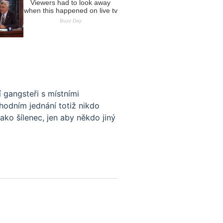
í gangsteři s místními
chodním jednání totiž nikdo
jako šílenec, jen aby někdo jiný