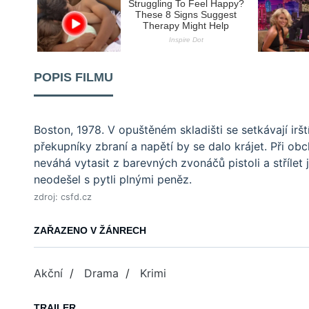
POPIS FILMU
Boston, 1978. V opuštěném skladišti se setkávají iršt
překupníky zbraní a napětí by se dalo krájet. Při ob
neváhá vytasit z barevných zvonáčů pistoli a střílet 
neodešel s pytli plnými peněz.
zdroj: csfd.cz
ZAŘAZENO V ŽÁNRECH
Akční
/
Drama
/
Krimi
TRAILER