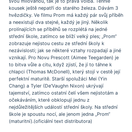
svou milovanou, tak je to pravá volba. Tenhle
kousek ještě nepatří do starého železa. Dávám 3
hvězdičky. Ve filmu Prom má každý pár svůj příběh
a neexistují dva stejné, každý je jiný. Několik
prolínajících se příběhů se rozplétá na jedné
střední škole, zatímco se blíží velký ples; „Prom“
zobrazuje nejistou cestu ze střední školy k
nezávislosti; jak se některé vztahy rozpadají a jiné
vznikají. Pro Novu Prescott (Aimee Teegarden) je
to bitva vůle a citu, když zjistí, že jí to táhne k
chlapci (Thomas McDonell), který stojí v cestě její
perfektní maturitě. Starší spolužáci Mei (Yin
Chang) a Tyler (De’Vaughn Nixon) ukrývají
tajemství, zatímco ostatní čelí všem nejistotám a
očekáváním, které obklopují jednu z
nejdůležitějších událostí střední školy. Na střední
škole je spoustu nocí, ale jenom jedna „Prom“
(maturitní).(oficiální text distributora)