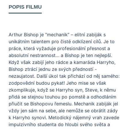
POPIS FILMU
Arthur Bishop je “mechanik” – elitní zabiják s
unikátním talentem pro čisté odklízení cílů. Je to
práce, která vyžaduje profesionální přesnost a
absolutní nestrannost… a Bishop je ten nejlepší.
Když však zabijí jeho rádce a kamaráda Harryho,
Bishop ztrácí jednu ze svých předností -
nezaujatost. Další úkol tak přichází od něj samého:
zodpovědní budou pykat! Jeho mise se však
zkomplikuje, když se Harryho syn, Steve, k němu
přidá se stejnou touhou po pomstě a odhodláním
přiučit se Bishopovu řemeslu. Mechanik zabiják jel
vždy jen sám na sebe, ale nemůže se obrátit zády
k Harryho synovi. Metodický nájemný vrah zavede
impulzivního studenta do hloubi svého světa a