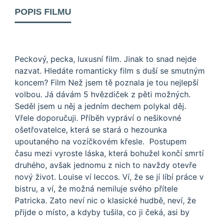
POPIS FILMU
Peckový, pecka, luxusní film. Jinak to snad nejde
nazvat. Hledáte romanticky film s duší se smutným
koncem? Film Než jsem tě poznala je tou nejlepší
volbou. Já dávám 5 hvězdiček z pěti možných.
Seděl jsem u něj a jedním dechem polykal děj.
Vřele doporučuji. Příběh vypráví o nešikovné
ošetřovatelce, která se stará o hezounka
upoutaného na vozíčkovém křesle. Postupem
času mezi vyroste láska, která bohužel končí smrtí
druhého, avšak jednomu z nich to navždy otevře
nový život. Louise ví leccos. Ví, že se jí líbí práce v
bistru, a ví, že možná nemiluje svého přítele
Patricka. Zato neví nic o klasické hudbě, neví, že
přijde o místo, a kdyby tušila, co ji čeká, asi by