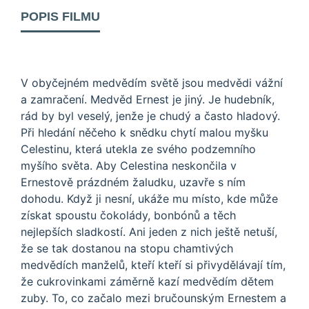
POPIS FILMU
V obyčejném medvědím světě jsou medvědi vážní
a zamračení. Medvěd Ernest je jiný. Je hudebník,
rád by byl veselý, jenže je chudý a často hladový.
Při hledání něčeho k snědku chytí malou myšku
Celestinu, která utekla ze svého podzemního
myšího světa. Aby Celestina neskončila v
Ernestově prázdném žaludku, uzavře s ním
dohodu. Když ji nesní, ukáže mu místo, kde může
získat spoustu čokolády, bonbónů a těch
nejlepších sladkostí. Ani jeden z nich ještě netuší,
že se tak dostanou na stopu chamtivých
medvědích manželů, kteří kteří si přivydělávají tím,
že cukrovinkami záměrně kazí medvědím dětem
zuby. To, co začalo mezi bručounským Ernestem a