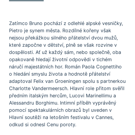
Zatímco Bruno pochází z odlehlé alpské vesničky,
Pietro je synem města. Rozdílné kořeny však
nejsou překážkou silného přátelství dvou mužů,
které započne v dětství, plně se však rozvine v
dospělosti. Ať už každý sám, nebo společně, oba
opakovaně hledají životní odpovědi v tichém
náručí majestátních hor. Román Paola Cognettiho
o hledání smyslu života a hodnotě přátelství
adaptoval Felix van Groeningen spolu s partnerkou
Charlotte Vandermeersch. Hlavní role přitom svěřil
předním italským hercům, Lucovi Marinellimu a
Alessandru Borghimu. Intimní příběh vyprávěný
pomocí spektakulárních obrazů byl uveden v
Hlavní soutěži na letošním festivalu v Cannes,
odkud si odnesl Cenu poroty.