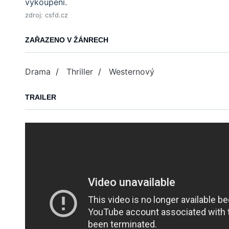
vykoupení.
zdroj: csfd.cz
ZAŘAZENO V ŽÁNRECH
Drama
/
Thriller
/
Westernový
TRAILER