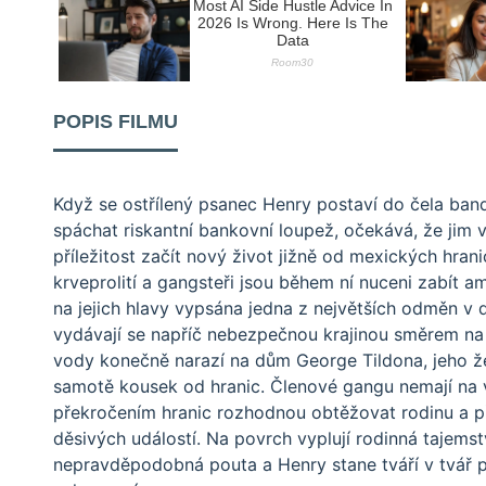
POPIS FILMU
Když se ostřílený psanec Henry postaví do čela bandy
spáchat riskantní bankovní loupež, očekává, že jim v
příležitost začít nový život jižně od mexických hran
krveprolití a gangsteři jsou během ní nuceni zabít a
na jejich hlavy vypsána jedna z největších odměn v
vydávají se napříč nebezpečnou krajinou směrem na ji
vody konečně narazí na dům George Tildona, jeho že
samotě kousek od hranic. Členové gangu nemají na 
překročením hranic rozhodnou obtěžovat rodinu a př
děsivých událostí. Na povrch vyplují rodinná tajemstv
nepravděpodobná pouta a Henry stane tváří v tvář 