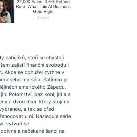
 zabijáků, kteří se chystají
šem zajistí finanční svobodu i
ic. Akce se bohužel zvrhne v
merického maršála. Zatímco je
 dějinách amerického Západu,
h. Polomrtví, bez koní, jídla a
ny a dvou dcer, který stojí na
vybranou, a tak se před
enocovat u ní. Následuje série
í, vytvoří se
podivné a nečekané šanci na