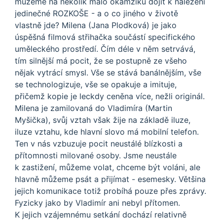
můžeme na několik málo okamžiků dojít k nalezení
jedinečné ROZKOŠE - a o co jiného v životě
vlastně jde? Milena (Jana Plodková) je jako
úspěšná filmová střihačka součástí specifického
uměleckého prostředí. Čím déle v něm setrvává,
tím silnější má pocit, že se postupně ze všeho
nějak vytrácí smysl. Vše se stává banálnějším, vše
se technologizuje, vše se opakuje a imituje,
přičemž kopie je leckdy ceněna více, nežli originál.
Milena je zamilovaná do Vladimíra (Martin
Myšička), svůj vztah však žije na základě iluze,
iluze vztahu, kde hlavní slovo má mobilní telefon.
Ten v nás vzbuzuje pocit neustálé blízkosti a
přítomnosti milované osoby. Jsme neustále
k zastižení, můžeme volat, chceme být voláni, ale
hlavně můžeme psát a přijímat - esemesky. Většina
jejich komunikace totiž probíhá pouze přes zprávy.
Fyzicky jako by Vladimír ani nebyl přítomen.
K jejich vzájemnému setkání dochází relativně