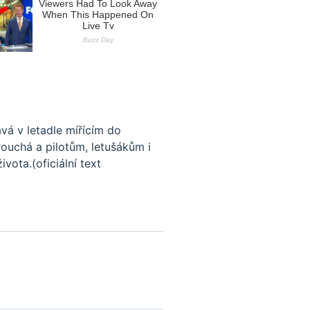
á v letadle mířícím do
ouchá a pilotům, letušákům i
vota.(oficiální text