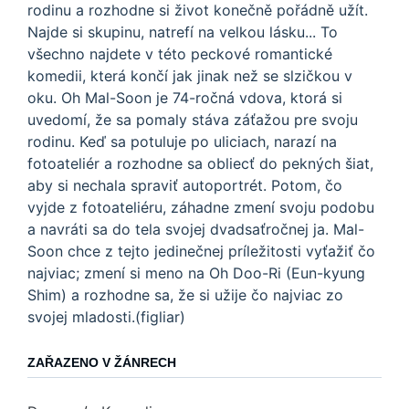
rodinu a rozhodne si život konečně pořádně užít.
Najde si skupinu, natrefí na velkou lásku... To
všechno najdete v této peckové romantické
komedii, která končí jak jinak než se slzičkou v
oku. Oh Mal-Soon je 74-ročná vdova, ktorá si
uvedomí, že sa pomaly stáva záťažou pre svoju
rodinu. Keď sa potuluje po uliciach, narazí na
fotoateliér a rozhodne sa obliecť do pekných šiat,
aby si nechala spraviť autoportrét. Potom, čo
vyjde z fotoateliéru, záhadne zmení svoju podobu
a navráti sa do tela svojej dvadsaťročnej ja. Mal-
Soon chce z tejto jedinečnej príležitosti vyťažiť čo
najviac; zmení si meno na Oh Doo-Ri (Eun-kyung
Shim) a rozhodne sa, že si užije čo najviac zo
svojej mladosti.(figliar)
ZAŘAZENO V ŽÁNRECH