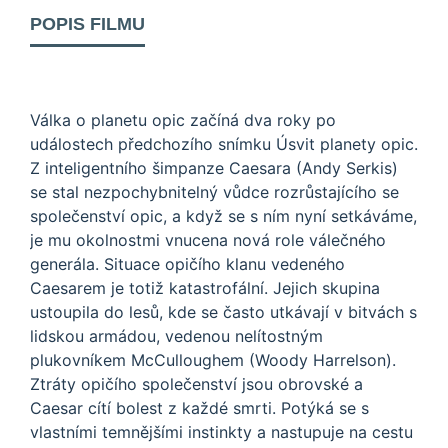
POPIS FILMU
Válka o planetu opic začíná dva roky po
událostech předchozího snímku Úsvit planety opic.
Z inteligentního šimpanze Caesara (Andy Serkis)
se stal nezpochybnitelný vůdce rozrůstajícího se
společenství opic, a když se s ním nyní setkáváme,
je mu okolnostmi vnucena nová role válečného
generála. Situace opičího klanu vedeného
Caesarem je totiž katastrofální. Jejich skupina
ustoupila do lesů, kde se často utkávají v bitvách s
lidskou armádou, vedenou nelítostným
plukovníkem McCulloughem (Woody Harrelson).
Ztráty opičího společenství jsou obrovské a
Caesar cítí bolest z každé smrti. Potýká se s
vlastními temnějšími instinkty a nastupuje na cestu