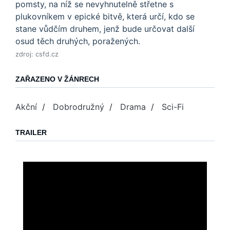
pomsty, na níž se nevyhnutelně střetne s
plukovníkem v epické bitvě, která určí, kdo se
stane vůdčím druhem, jenž bude určovat další
osud těch druhých, poražených.
zdroj: csfd.cz
ZAŘAZENO V ŽÁNRECH
Akční
/
Dobrodružný
/
Drama
/
Sci-Fi
TRAILER