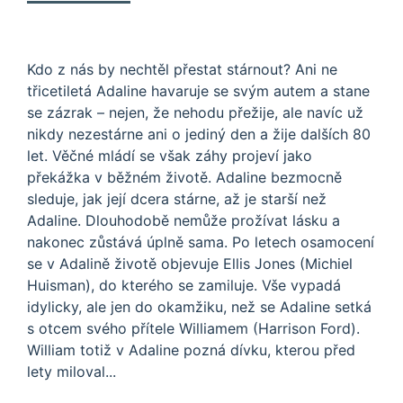
Kdo z nás by nechtěl přestat stárnout? Ani ne
třicetiletá Adaline havaruje se svým autem a stane
se zázrak – nejen, že nehodu přežije, ale navíc už
nikdy nezestárne ani o jediný den a žije dalších 80
let. Věčné mládí se však záhy projeví jako
překážka v běžném životě. Adaline bezmocně
sleduje, jak její dcera stárne, až je starší než
Adaline. Dlouhodobě nemůže prožívat lásku a
nakonec zůstává úplně sama. Po letech osamocení
se v Adalině životě objevuje Ellis Jones (Michiel
Huisman), do kterého se zamiluje. Vše vypadá
idylicky, ale jen do okamžiku, než se Adaline setká
s otcem svého přítele Williamem (Harrison Ford).
William totiž v Adaline pozná dívku, kterou před
lety miloval...