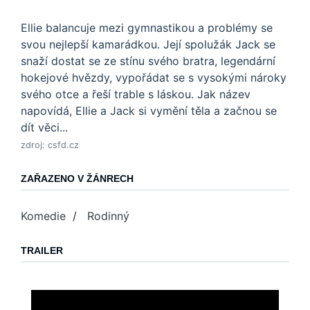
Ellie balancuje mezi gymnastikou a problémy se
svou nejlepší kamarádkou. Její spolužák Jack se
snaží dostat se ze stínu svého bratra, legendární
hokejové hvězdy, vypořádat se s vysokými nároky
svého otce a řeší trable s láskou. Jak název
napovídá, Ellie a Jack si vymění těla a začnou se
dít věci...
zdroj: csfd.cz
ZAŘAZENO V ŽÁNRECH
Komedie
/
Rodinný
TRAILER