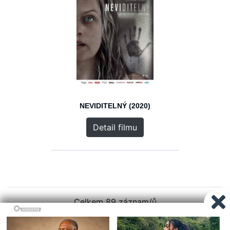
NEVIDITELNÝ (2020)
Detail filmu
Celkem 89 záznam/ů
1
2
3