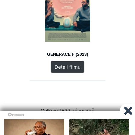
GENERACE F (2023)
Detail filmu
Celkem 1522 záznam/ů
1
2
3